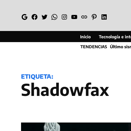
Saltar
al
Google
Facebook
Twitter
Whatsapp
Instagram
YouTube
Web
Pinterest
Linkedin
contenido
Inicio
Tecnología e inte
TENDENCIAS
Último si
ETIQUETA:
Shadowfax