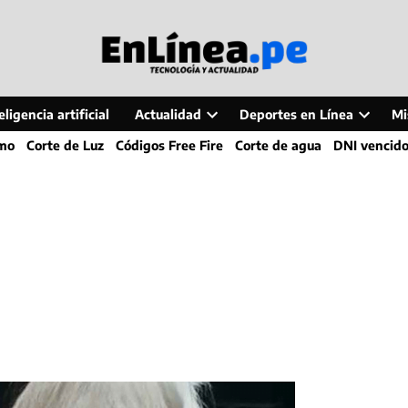
ligencia artificial
Actualidad
Deportes en Línea
Mi
Open
Open
smo
Corte de Luz
Códigos Free Fire
Corte de agua
DNI vencid
dropdown
dropdo
menu
menu