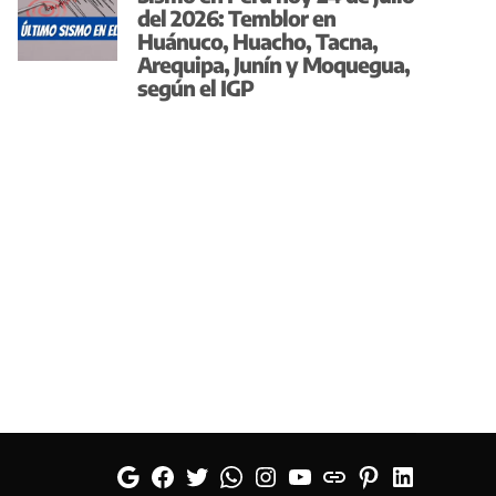
del 2026: Temblor en
Huánuco, Huacho, Tacna,
Arequipa, Junín y Moquegua,
según el IGP
Google
Facebook
Twitter
Whatsapp
Instagram
YouTube
Web
Pinterest
Linkedin