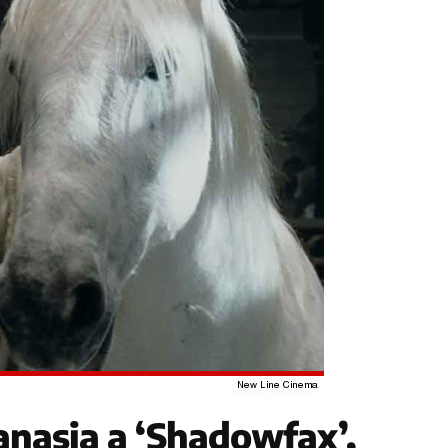
anasia a ‘Shadowfax’,