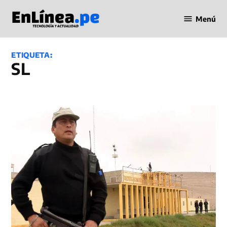
Saltar
Menú
al
Periodismo
contenido
en Línea
ETIQUETA:
SL