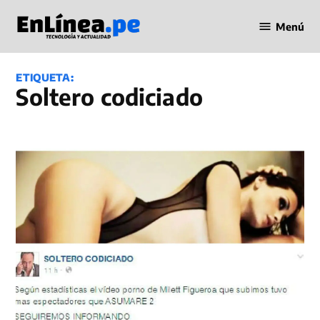
Saltar
Menú
al
Periodismo
contenido
en Línea
ETIQUETA:
soltero codiciado