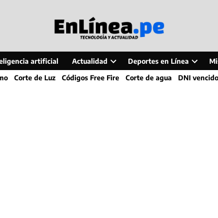
ligencia artificial
Actualidad
Deportes en Línea
Mi
Open
Open
smo
Corte de Luz
Códigos Free Fire
Corte de agua
DNI vencid
dropdown
dropdo
menu
menu