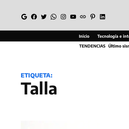
Saltar
al
Google
Facebook
Twitter
Whatsapp
Instagram
YouTube
Web
Pinterest
Linkedin
contenido
Inicio
Tecnología e inte
TENDENCIAS
Último si
ETIQUETA:
Talla