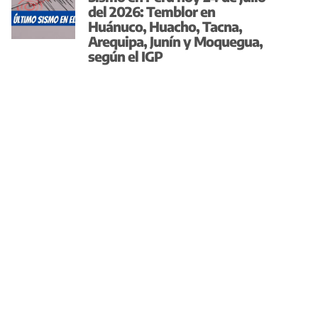
del 2026: Temblor en
Huánuco, Huacho, Tacna,
Arequipa, Junín y Moquegua,
según el IGP