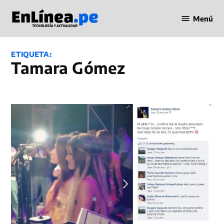
Saltar
Menú
al
Periodismo
contenido
en Línea
ETIQUETA:
Tamara Gómez