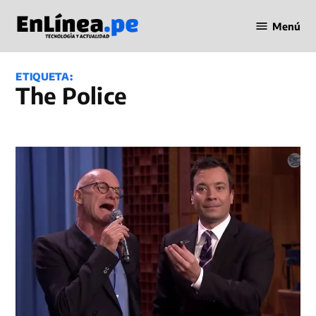
Saltar
Menú
al
Periodismo
contenido
en Línea
ETIQUETA:
The Police