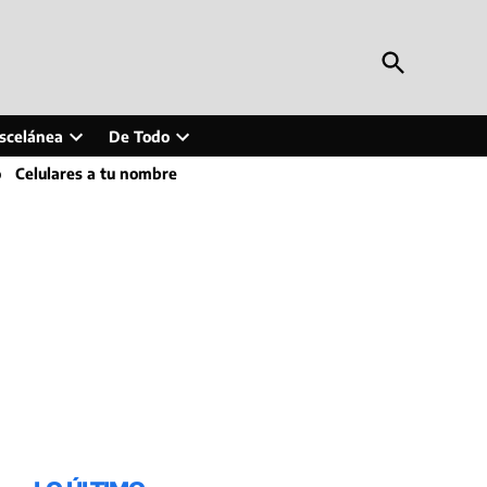
Open
Periodismo en Línea
Search
Inteligencia artificial, tecnología, tendencias,
actualidad y más
scelánea
De Todo
Open
Open
o
Celulares a tu nombre
wn
dropdown
dropdown
menu
menu