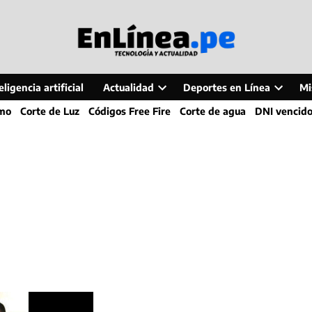
ligencia artificial
Actualidad
Deportes en Línea
Mi
Open
Open
smo
Corte de Luz
Códigos Free Fire
Corte de agua
DNI vencid
dropdown
dropdo
menu
menu