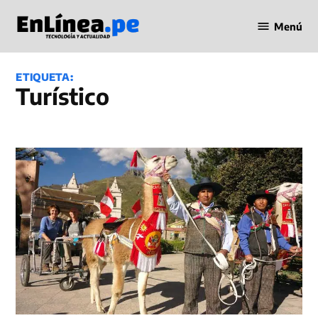
Saltar
Menú
al
Periodismo
contenido
en Línea
ETIQUETA:
Turístico