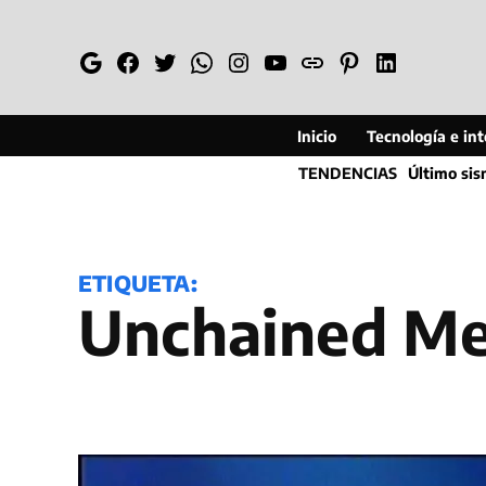
Saltar
al
Google
Facebook
Twitter
Whatsapp
Instagram
YouTube
Web
Pinterest
Linkedin
contenido
Inicio
Tecnología e inte
TENDENCIAS
Último si
ETIQUETA:
Unchained M