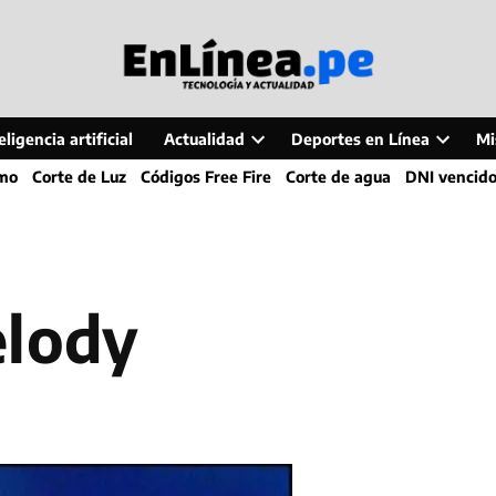
ligencia artificial
Actualidad
Deportes en Línea
Mi
Open
Open
smo
Corte de Luz
Códigos Free Fire
Corte de agua
DNI vencid
dropdown
dropdo
menu
menu
elody