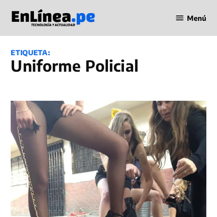
Saltar
Menú
al
Periodismo
contenido
en Línea
ETIQUETA:
Uniforme Policial