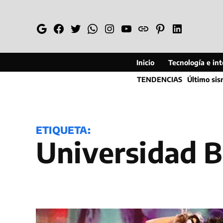
Saltar
al
Google
Facebook
Twitter
Whatsapp
Instagram
YouTube
Web
Pinterest
Linkedin
contenido
Inicio
Tecnología e inte
TENDENCIAS
Último si
ETIQUETA:
Universidad