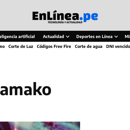
ligencia artificial
Actualidad
Deportes en Línea
Mi
Open
Open
smo
Corte de Luz
Códigos Free Fire
Corte de agua
DNI vencid
dropdown
dropdo
menu
menu
 Bamako