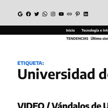
Saltar
al
Google
Facebook
Twitter
Whatsapp
Instagram
YouTube
Web
Pinterest
Linkedin
contenido
Inicio
Tecnología e inte
TENDENCIAS
Último si
ETIQUETA:
Universidad 
VIDEO / Vándalos de U