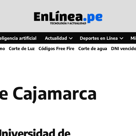
ligencia artificial
Actualidad
Deportes en Línea
Mi
Open
Open
smo
Corte de Luz
Códigos Free Fire
Corte de agua
DNI vencid
dropdown
dropdo
menu
menu
de Cajamarca
niversidad de