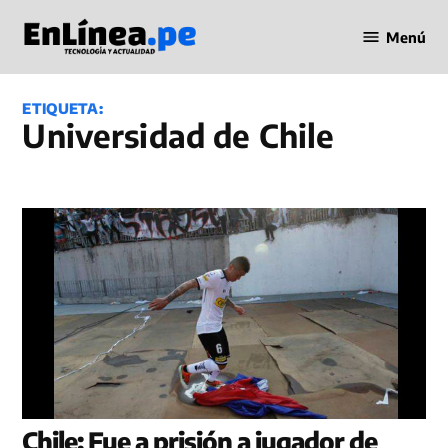
Saltar
Menú
al
Periodismo
contenido
en Línea
ETIQUETA:
Universidad de Chile
Chile: Fue a prisión a jugador de