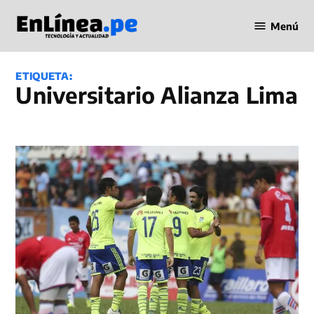
Saltar
Menú
al
Periodismo
contenido
en Línea
ETIQUETA:
Universitario Alianza Lima