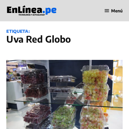
Saltar
Menú
al
Periodismo
contenido
en Línea
ETIQUETA:
uva Red Globo