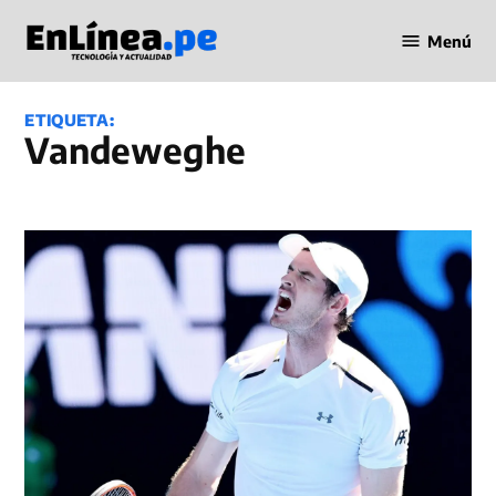
Saltar
Menú
al
Periodismo
contenido
en Línea
ETIQUETA:
Vandeweghe