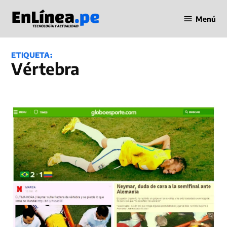
Saltar
Menú
al
Periodismo
contenido
en Línea
ETIQUETA:
Vértebra