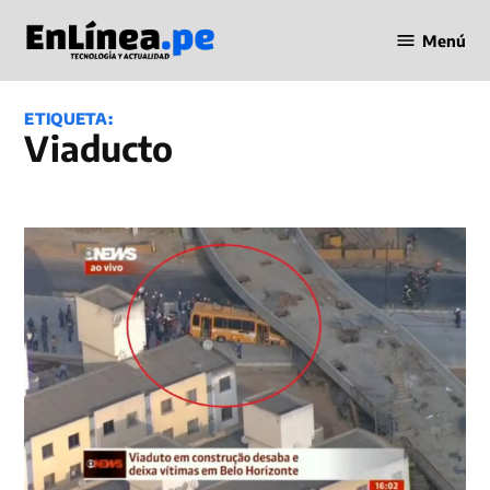
Saltar
Menú
al
Periodismo
contenido
en Línea
ETIQUETA:
viaducto