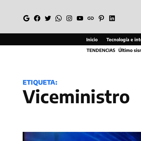
Saltar
al
Google
Facebook
Twitter
Whatsapp
Instagram
YouTube
Web
Pinterest
Linkedin
contenido
Inicio
Tecnología e inte
TENDENCIAS
Último si
ETIQUETA:
Viceministro