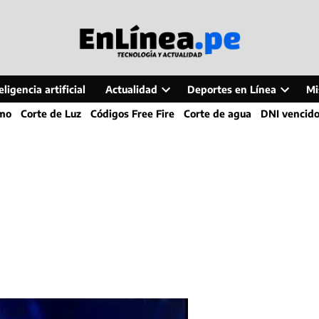
ligencia artificial
Actualidad
Deportes en Línea
Mi
Open
Open
smo
Corte de Luz
Códigos Free Fire
Corte de agua
DNI vencid
dropdown
dropdo
menu
menu