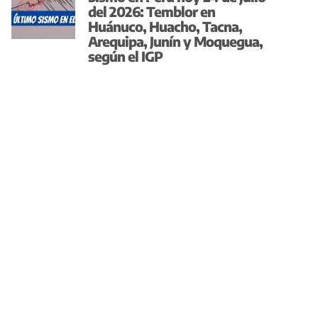
del 2026: Temblor en
Huánuco, Huacho, Tacna,
Arequipa, Junín y Moquegua,
según el IGP