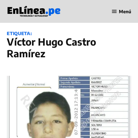
Saltar
Menú
al
Periodismo
contenido
en Línea
ETIQUETA:
Víctor Hugo Castro
Ramírez