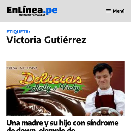
Saltar
Menú
al
Periodismo
contenido
en Línea
ETIQUETA:
Victoria Gutiérrez
Una madre y su hijo con síndrome
de down, ejemplo de