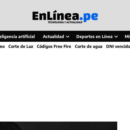
ligencia artificial
Actualidad
Deportes en Línea
Mi
Open
Open
smo
Corte de Luz
Códigos Free Fire
Corte de agua
DNI vencid
dropdown
dropdo
menu
menu