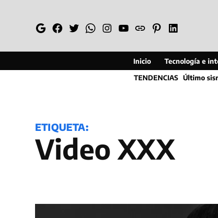
Saltar
al
Google
Facebook
Twitter
Whatsapp
Instagram
YouTube
Web
Pinterest
Linkedin
contenido
Inicio
Tecnología e inte
TENDENCIAS
Último si
ETIQUETA:
Video XXX