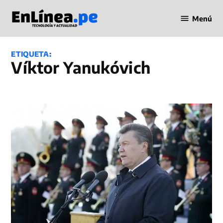
Saltar
Menú
al
Periodismo
contenido
en Línea
ETIQUETA:
Víktor Yanukóvich