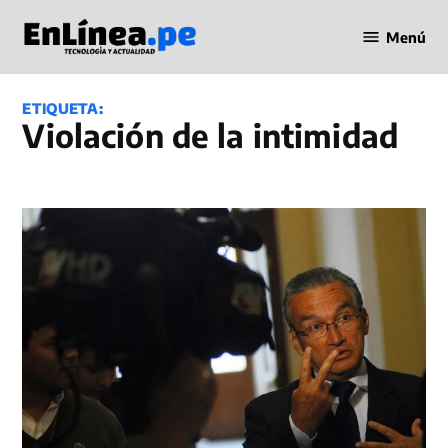
Saltar
Menú
al
Periodismo
contenido
en Línea
ETIQUETA:
Violación de la intimidad