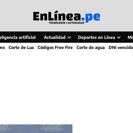
ligencia artificial
Actualidad
Deportes en Línea
Mi
Open
Open
smo
Corte de Luz
Códigos Free Fire
Corte de agua
DNI vencid
dropdown
dropdo
menu
menu