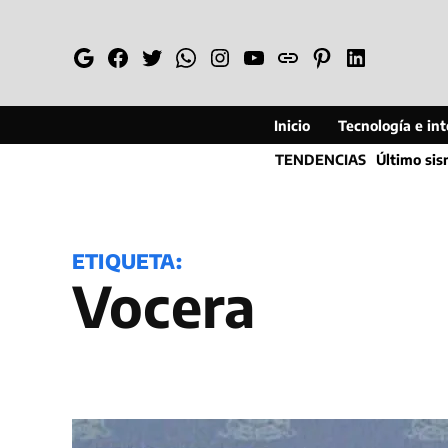
Saltar
al
Google
Facebook
Twitter
Whatsapp
Instagram
YouTube
Web
Pinterest
Linkedin
contenido
Inicio
Tecnología e inte
TENDENCIAS
Último si
ETIQUETA:
vocera