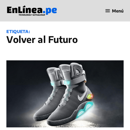
Saltar
Menú
al
Periodismo
contenido
en Línea
ETIQUETA:
Volver al Futuro