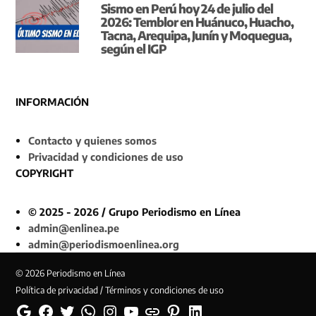
Sismo en Perú hoy 24 de julio del
2026: Temblor en Huánuco, Huacho,
Tacna, Arequipa, Junín y Moquegua,
según el IGP
INFORMACIÓN
Contacto y quienes somos
Privacidad y condiciones de uso
COPYRIGHT
© 2025 - 2026 / Grupo Periodismo en Línea
admin@enlinea.pe
admin@periodismoenlinea.org
© 2026 Periodismo en Línea
Política de privacidad / Términos y condiciones de uso
Google
Facebook
Twitter
Whatsapp
Instagram
YouTube
Web
Pinterest
Linkedin