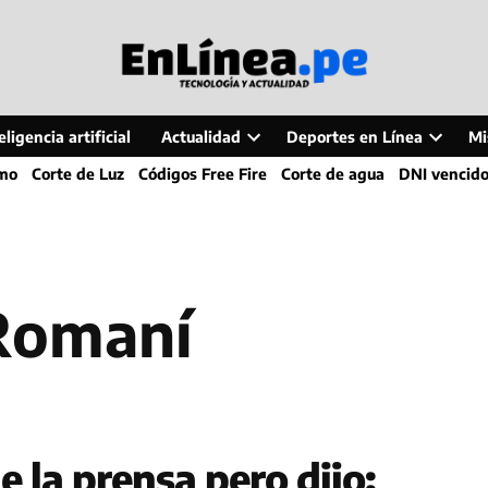
ligencia artificial
Actualidad
Deportes en Línea
Mi
Open
Open
smo
Corte de Luz
Códigos Free Fire
Corte de agua
DNI vencid
dropdown
dropdo
menu
menu
 Romaní
e la prensa pero dijo: