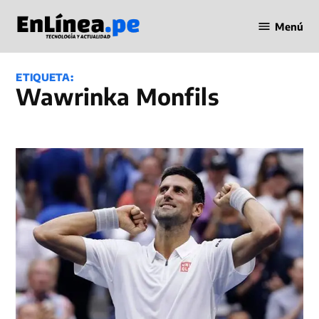
Saltar
Menú
al
Periodismo
contenido
en Línea
ETIQUETA:
Wawrinka Monfils