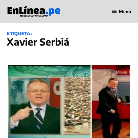
Saltar
Menú
al
Periodismo
contenido
en Línea
ETIQUETA:
Xavier Serbiá