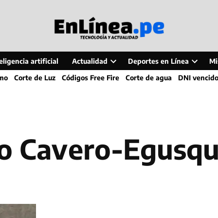
ligencia artificial
Actualidad
Deportes en Línea
Mi
Open
Open
smo
Corte de Luz
Códigos Free Fire
Corte de agua
DNI vencid
dropdown
dropdo
menu
menu
io Cavero-Egusqu