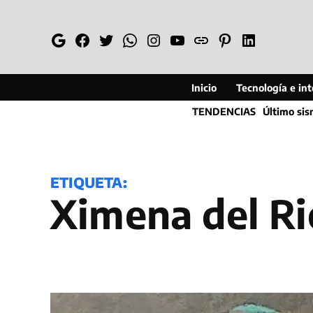
Saltar
al
Google
Facebook
Twitter
Whatsapp
Instagram
YouTube
Web
Pinterest
Linkedin
contenido
Inicio
Tecnología e inte
TENDENCIAS
Último si
ETIQUETA:
Ximena del R