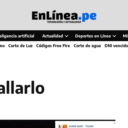
ligencia artificial
Actualidad
Deportes en Línea
Mi
Open
Open
smo
Corte de Luz
Códigos Free Fire
Corte de agua
DNI vencid
dropdown
dropdo
menu
menu
allarlo