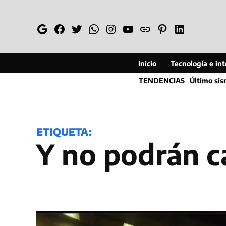
Saltar
al
Google
Facebook
Twitter
Whatsapp
Instagram
YouTube
Web
Pinterest
Linkedin
contenido
Inicio
Tecnología e inte
TENDENCIAS
Último si
ETIQUETA:
Y no podrán c