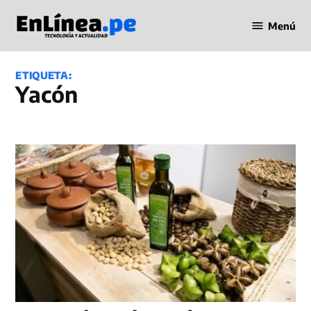
Saltar
Menú
al
Periodismo
contenido
en Línea
ETIQUETA:
yacón