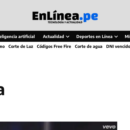
ligencia artificial
Actualidad
Deportes en Línea
Mi
Open
Open
smo
Corte de Luz
Códigos Free Fire
Corte de agua
DNI vencid
dropdown
dropdo
menu
menu
a