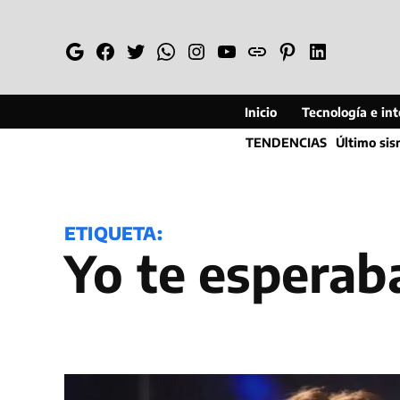
Saltar
al
Google
Facebook
Twitter
Whatsapp
Instagram
YouTube
Web
Pinterest
Linkedin
contenido
Inicio
Tecnología e inte
TENDENCIAS
Último si
ETIQUETA:
Yo te esperab