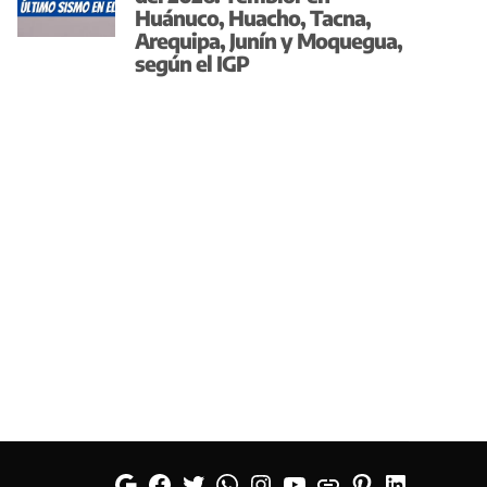
Huánuco, Huacho, Tacna,
Arequipa, Junín y Moquegua,
según el IGP
Google
Facebook
Twitter
Whatsapp
Instagram
YouTube
Web
Pinterest
Linkedin