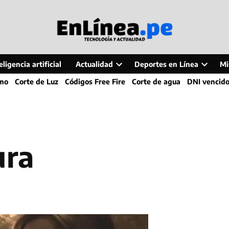
ligencia artificial
Actualidad
Deportes en Línea
Mi
Open
Open
smo
Corte de Luz
Códigos Free Fire
Corte de agua
DNI vencid
dropdown
dropdo
menu
menu
ura