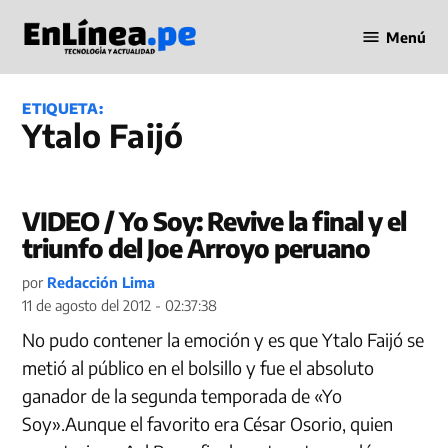
Saltar
Menú
al
Periodismo
contenido
en Línea
ETIQUETA:
Ytalo Faijó
VIDEO / Yo Soy: Revive la final y el
triunfo del Joe Arroyo peruano
por
Redacción Lima
11 de agosto del 2012 - 02:37:38
No pudo contener la emoción y es que Ytalo Faijó se
metió al público en el bolsillo y fue el absoluto
ganador de la segunda temporada de «Yo
Soy».Aunque el favorito era César Osorio, quien