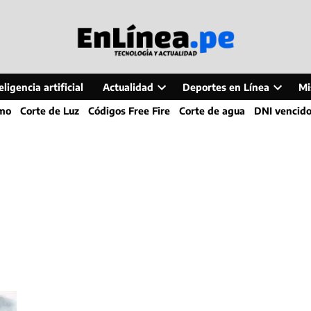
ligencia artificial
Actualidad
Deportes en Línea
Mi
Open
Open
smo
Corte de Luz
Códigos Free Fire
Corte de agua
DNI vencid
dropdown
dropdo
menu
menu