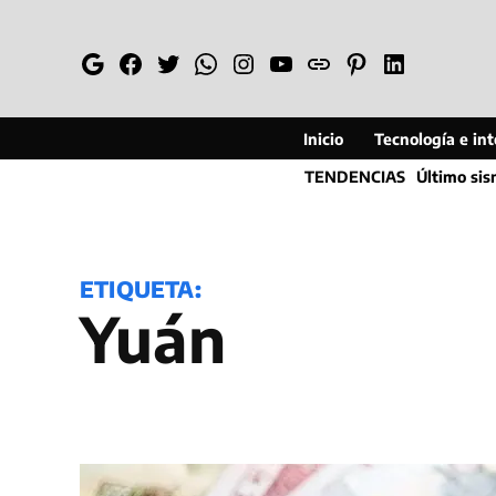
Saltar
al
Google
Facebook
Twitter
Whatsapp
Instagram
YouTube
Web
Pinterest
Linkedin
contenido
Inicio
Tecnología e inte
TENDENCIAS
Último si
ETIQUETA:
yuán