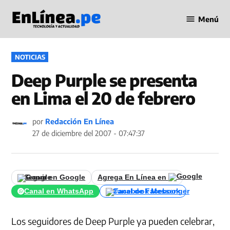
Saltar
Menú
al
Periodismo
contenido
en Línea
PUBLICADO
NOTICIAS
EN
Deep Purple se presenta
en Lima el 20 de febrero
por
Redacción En Línea
27 de diciembre del 2007 - 07:47:37
Seguir en Google
Agrega En Línea en
Canal en WhatsApp
Canal de Facebook
Los seguidores de Deep Purple ya pueden celebrar,