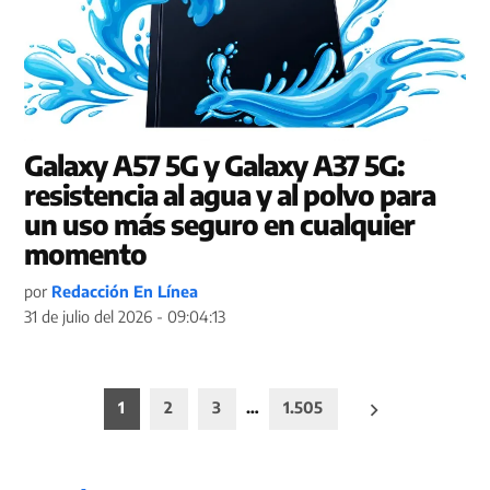
Galaxy A57 5G y Galaxy A37 5G:
resistencia al agua y al polvo para
un uso más seguro en cualquier
momento
por
Redacción En Línea
31 de julio del 2026 - 09:04:13
Paginación
1
2
3
…
1.505
de
entradas