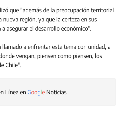
lizó que "además de la preocupación territorial
a nueva región, ya que la certeza en sus
 va a asegurar el desarrollo económico".
un llamado a enfrentar este tema con unidad, a
 donde vengan, piensen como piensen, los
e Chile".
en Línea en
G
o
o
g
l
e
Noticias