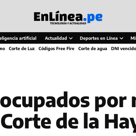
ligencia artificial
Actualidad
Deportes en Línea
Mi
Open
Open
smo
Corte de Luz
Códigos Free Fire
Corte de agua
DNI vencid
dropdown
dropdo
menu
menu
eocupados por 
 Corte de la Ha