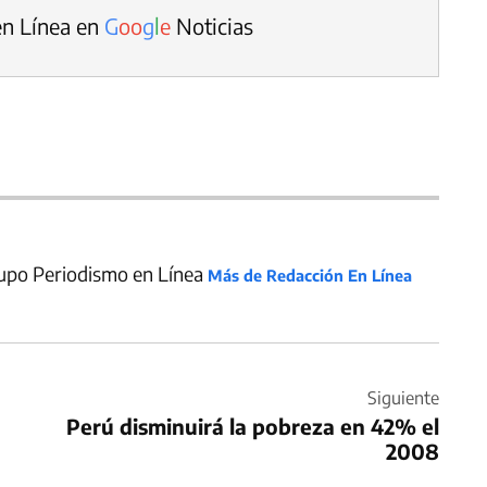
en Línea en
G
o
o
g
l
e
Noticias
upo Periodismo en Línea
Más de Redacción En Línea
Siguiente
Perú disminuirá la pobreza en 42% el
2008