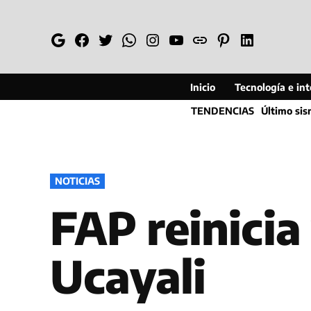
Saltar
al
Google
Facebook
Twitter
Whatsapp
Instagram
YouTube
Web
Pinterest
Linkedin
contenido
Inicio
Tecnología e inte
TENDENCIAS
Último si
PUBLICADO
NOTICIAS
EN
FAP reinicia
Ucayali