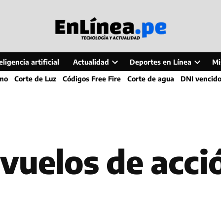
ligencia artificial
Actualidad
Deportes en Línea
Mi
Open
Open
smo
Corte de Luz
Códigos Free Fire
Corte de agua
DNI vencid
dropdown
dropdo
menu
menu
 vuelos de acci