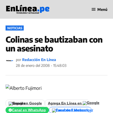
Saltar
Menú
al
Periodismo
contenido
en Línea
PUBLICADO
NOTICIAS
EN
Colinas se bautizaban con
un asesinato
por
Redacción En Línea
28 de enero del 2008 - 15:48:03
Seguir en Google
Agrega En Línea en
Canal en WhatsApp
Canal de Facebook