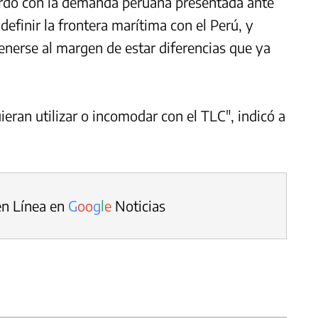
uerdo con la demanda peruana presentada ante
definir la frontera marítima con el Perú, y
enerse al margen de estar diferencias que ya
ran utilizar o incomodar con el TLC", indicó a
en Línea en
G
o
o
g
l
e
Noticias