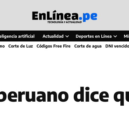
ligencia artificial
Actualidad
Deportes en Línea
Mi
Open
Open
smo
Corte de Luz
Códigos Free Fire
Corte de agua
DNI vencid
dropdown
dropdo
menu
menu
peruano dice qu