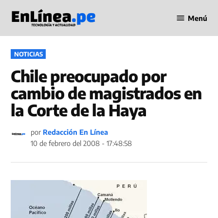
Saltar
Menú
al
Periodismo
contenido
en Línea
PUBLICADO
NOTICIAS
EN
Chile preocupado por
cambio de magistrados en
la Corte de la Haya
por
Redacción En Línea
10 de febrero del 2008 - 17:48:58