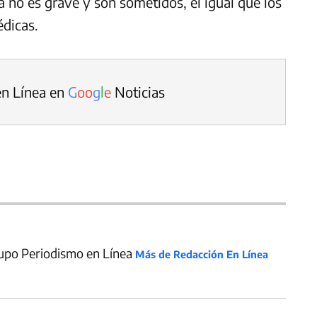
 no es grave y son sometidos, el igual que los
édicas.
en Línea en
G
o
o
g
l
e
Noticias
upo Periodismo en Línea
Más de Redacción En Línea