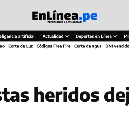
ligencia artificial
Actualidad
Deportes en Línea
Mi
Open
Open
smo
Corte de Luz
Códigos Free Fire
Corte de agua
DNI vencid
dropdown
dropdo
menu
menu
tas heridos de