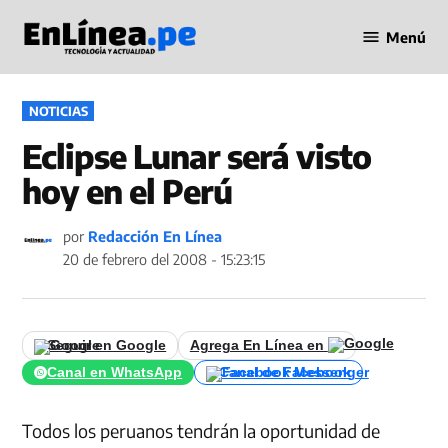
Saltar
Menú
al
Periodismo
contenido
en Línea
PUBLICADO
NOTICIAS
EN
Eclipse Lunar será visto
hoy en el Perú
por
Redacción En Línea
20 de febrero del 2008 - 15:23:15
Seguir en Google
Agrega En Línea en
Canal en WhatsApp
Canal de Facebook
Todos los peruanos tendrán la oportunidad de