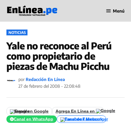
Saltar
Menú
al
Periodismo
contenido
en Línea
PUBLICADO
NOTICIAS
EN
Yale no reconoce al Perú
como propietario de
piezas de Machu Picchu
por
Redacción En Línea
27 de febrero del 2008 - 22:08:48
Seguir en Google
Agrega En Línea en
Canal en WhatsApp
Canal de Facebook