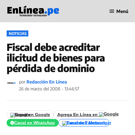
Saltar
Menú
al
Periodismo
contenido
en Línea
PUBLICADO
NOTICIAS
EN
Fiscal debe acreditar
ilicitud de bienes para
pérdida de dominio
por
Redacción En Línea
26 de marzo del 2008 - 13:46:57
Seguir en Google
Agrega En Línea en
Canal en WhatsApp
Canal de Facebook