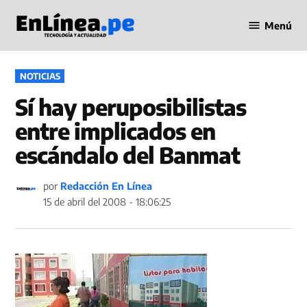
Saltar
Menú
al
Periodismo
contenido
en Línea
PUBLICADO
NOTICIAS
EN
Sí hay peruposibilistas
entre implicados en
escándalo del Banmat
por
Redacción En Línea
15 de abril del 2008 - 18:06:25