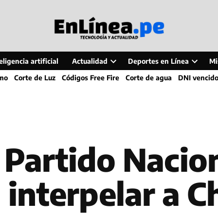
ligencia artificial
Actualidad
Deportes en Línea
Mi
Open
Open
smo
Corte de Luz
Códigos Free Fire
Corte de agua
DNI vencid
dropdown
dropdo
menu
menu
 Partido Nacion
 interpelar a 