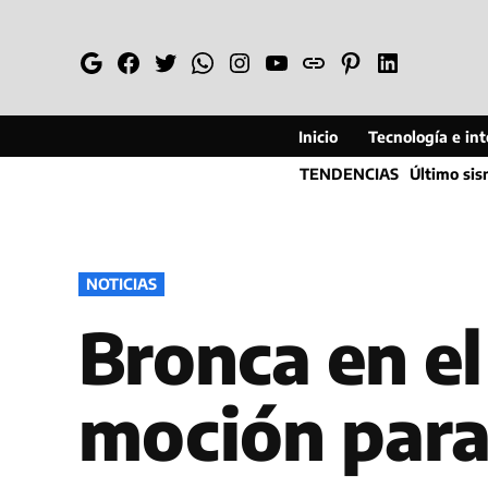
Saltar
al
Google
Facebook
Twitter
Whatsapp
Instagram
YouTube
Web
Pinterest
Linkedin
contenido
Inicio
Tecnología e inte
TENDENCIAS
Último si
PUBLICADO
NOTICIAS
EN
Bronca en el
moción para