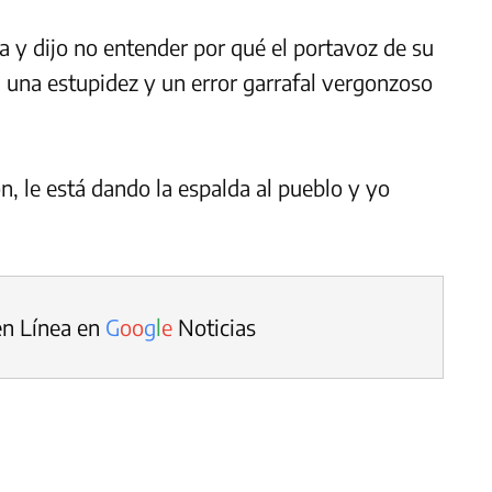
 y dijo no entender por qué el portavoz de su
a una estupidez y un error garrafal vergonzoso
n, le está dando la espalda al pueblo y yo
en Línea en
G
o
o
g
l
e
Noticias