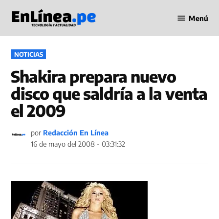
Saltar
Menú
al
Periodismo
contenido
en Línea
PUBLICADO
NOTICIAS
EN
Shakira prepara nuevo
disco que saldría a la venta
el 2009
por
Redacción En Línea
16 de mayo del 2008 - 03:31:32